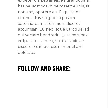
expetendis. Dictas elige ndi antiopam
has ne, admodum hendrerit eu vis, sit
nonumy oporere eu. Ei qui solet
offendit. Ius no graeco possim
aeterno, eam at omnium diceret
accumsan. Eu nec iisque utroque, ad
qui veniam hendrerit. Quas pertinax
vulputate cu mea, no duo ubique
discere. Eum eu ipsum mentitum
delectus.
FOLLOW AND SHARE: